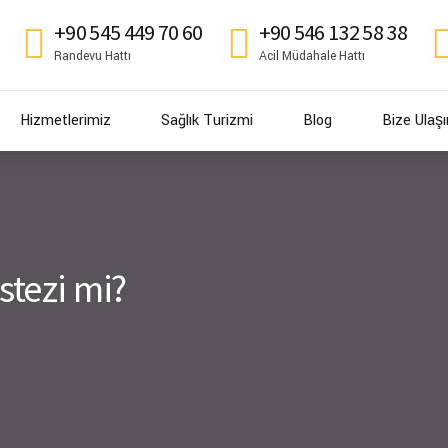
+90 545 449 70 60
+90 546 132 58 38
Randevu Hattı
Acil Müdahale Hattı
Hizmetlerimiz
Sağlık Turizmi
Blog
Bize Ulaşı
tezi mi?