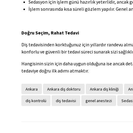
Sedasyon için işlem günü hazırlık yeterlidir, ancak 
İşlem sonrasında kısa süreli gözlem yapılır. Genel an
Doğru Seçim, Rahat Tedavi
Diş tedavisinden korktuğunuz için yıllardır randevu alm
konforlu ve güvenli bir tedavi süreci sunarak sizi sağlıklı
Hangisinin sizin için daha uygun olduğuna ise ancak det
tedaviye doğru ilk adımı atmaktır.
Ankara
Ankara diş doktoru
Ankara diş kliniği
An
diş kontrolü
diş tedavisi
genel anestezi
Sedas