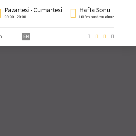
Pazartesi - Cumartesi
Hafta Sonu
09:00 - 20:00
Lütfen randevu alınız
n
EN
EN
English
English
DE
German
Deutsch
TR
Turkish
Türkçe