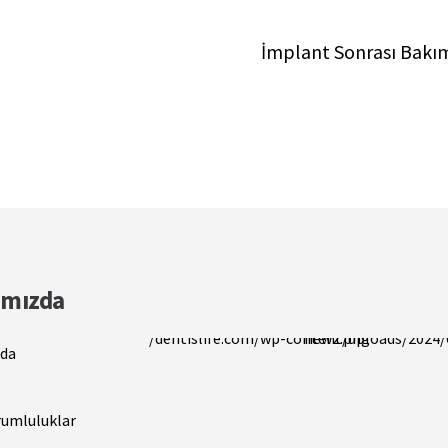
İmplant Sonrası Bakım 
ımızda
da
Best Patient Care
2023
Best Practice & Team
2020
Best Patient Care
2019
rumluluklar