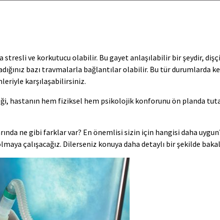
stresli ve korkutucu olabilir. Bu gayet anlaşılabilir bir şeydir, d
ığınız bazı travmalarla bağlantılar olabilir. Bu tür durumlarda ken
eriyle karşılaşabilirsiniz.
i, hastanın hem fiziksel hem psikolojik konforunu ön planda tuta
ında ne gibi farklar var? En önemlisi sizin için hangisi daha uygu
lmaya çalışacağız. Dilerseniz konuya daha detaylı bir şekilde baka