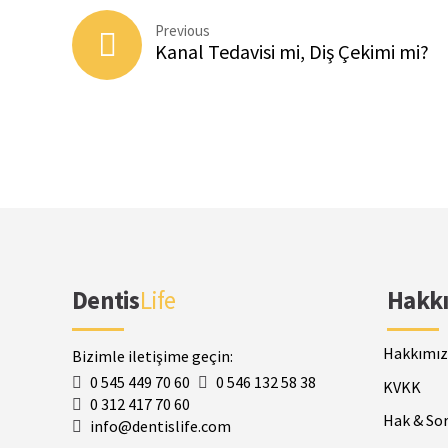
Previous
Kanal Tedavisi mi, Diş Çekimi mi?
Dentis
Life
Hakk
Hakkımız
Bizimle iletişime geçin:
0 545 449 70 60
0 546 132 58 38
KVKK
0 312 417 70 60
Hak & So
info@dentislife.com