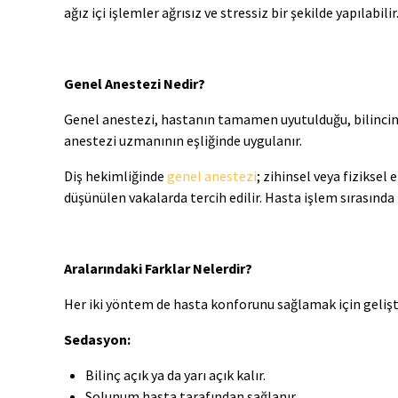
ağız içi işlemler ağrısız ve stressiz bir şekilde yapılabilir
Genel Anestezi Nedir?
Genel anestezi, hastanın tamamen uyutulduğu, bilincini
anestezi uzmanının eşliğinde uygulanır.
Diş hekimliğinde
genel anestezi
; zihinsel veya fiziksel
düşünülen vakalarda tercih edilir. Hasta işlem sırasınd
Aralarındaki Farklar Nelerdir?
Her iki yöntem de hasta konforunu sağlamak için geliştir
Sedasyon:
Bilinç açık ya da yarı açık kalır.
Solunum hasta tarafından sağlanır.