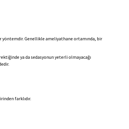
ir yöntemdir. Genellikle ameliyathane ortamında, bir
gerektiğinde ya da sedasyonun yeterli olmayacağı
edir.
rinden farklıdır.