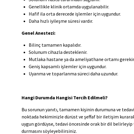
Genellikle klinik ortamda uygulanabilir.
Hafif ila orta derecede işlemler için uygundur.
Daha hızlı iyileşme süresi vardır.
Genel Anestezi:
Bilinç tamamen kapalıdır.
Solunum cihazla desteklenir.
Mutlaka hastane ya da ameliyathane ortamı gerekir
Geniş kapsamlı işlemler için uygundur.
Uyanma ve toparlanma süreci daha uzundur.
Hangi Durumda Hangisi Tercih Edilmeli?
Bu sorunun yanıtı, tamamen kişinin durumuna ve tedavini
noktada hekiminizle dürüst ve şeffaf bir iletişim kurar
uygun gördüyse, tedavi öncesinde orak bir dil belirleyip t
durmasını söyleyebilirsiniz.