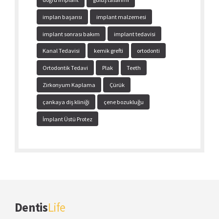
implan başarısı
implant malzemesi
implant sonrası bakım
implant tedavisi
Kanal Tedavisi
kemik grefti
ortodonti
Ortodontik Tedavi
Plak
Teeth
Zirkonyum Kaplama
Çürük
çankaya diş kliniği
çene bozukluğu
İmplant Üstü Protez
Dentis
Life