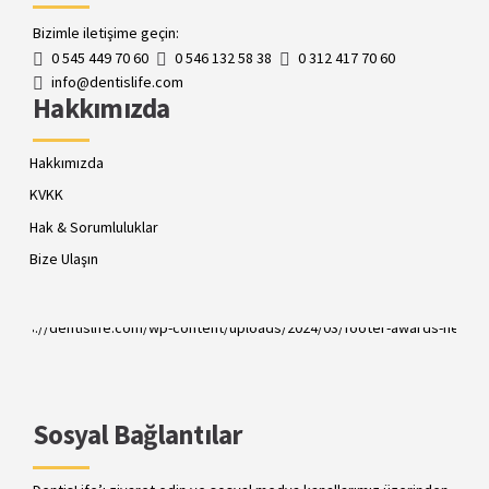
Bizimle iletişime geçin:
0 545 449 70 60
0 546 132 58 38
0 312 417 70 60
info@dentislife.com
Hakkımızda
Hakkımızda
KVKK
Hak & Sorumluluklar
Bize Ulaşın
Best Patient Care
2023
Best Practice & Team
2020
Best Patient Care
2019
Sosyal Bağlantılar