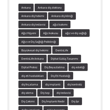
Ankara
Ankara diş doktoru
Ankara diş hekimi
Ankara diş kliniği
Ankara diş tedavisi
ağız bakımı
Ağız Hijyeni
Ağız kokusu
ağız ve diş sağlığı
Ağız ve Diş Sağlığı Polikliniği
Büyükesat diş hekimi
DentisLife
DentisLife Ankara
Dijital Gülüş Tasarımı
Dijital Protez
Diş Beyazlatma
diş estetiği
diş eti hastalıkları
Diş Eti Hastalığı
diş fırçalama
diş implantı
diş kontrolü
diş sıkma
Diş taşı
diş tedavisi
Diş Çekimi
Diş İmplantı Nedir
Diş İpi
doğru implant
gülüş tasarımı