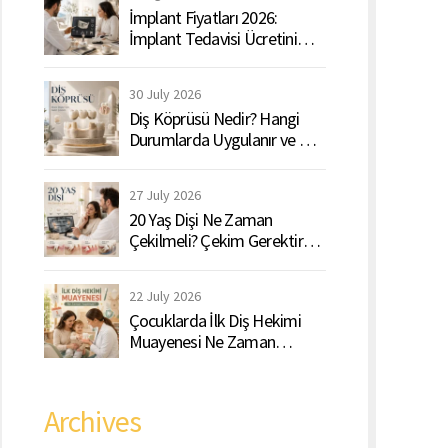
İmplant Fiyatları 2026:
İmplant Tedavisi Ücretini
Belirleyen Faktörler Nelerdir?
30 July 2026
Diş Köprüsü Nedir? Hangi
Durumlarda Uygulanır ve Ne
Kadar Dayanır?
27 July 2026
20 Yaş Dişi Ne Zaman
Çekilmeli? Çekim Gerektiren
Belirtiler Nelerdir?
22 July 2026
Çocuklarda İlk Diş Hekimi
Muayenesi Ne Zaman
Yapılmalı?
Archives