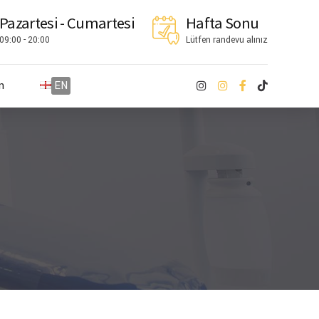
Pazartesi - Cumartesi
Hafta Sonu
09:00 - 20:00
Lütfen randevu alınız
n
EN
EN
English
English
DE
German
Deutsch
TR
Turkish
Türkçe