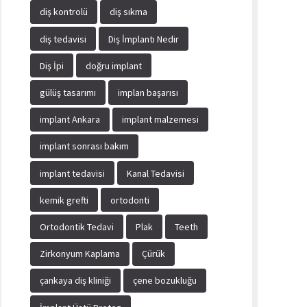
diş kontrolü
diş sıkma
diş tedavisi
Diş İmplantı Nedir
Diş İpi
doğru implant
gülüş tasarımı
implan başarısı
implant Ankara
implant malzemesi
implant sonrası bakım
implant tedavisi
Kanal Tedavisi
kemik grefti
ortodonti
Ortodontik Tedavi
Plak
Teeth
Zirkonyum Kaplama
Çürük
çankaya diş kliniği
çene bozukluğu