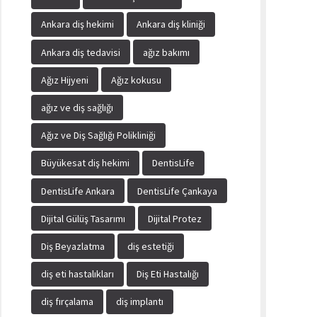
Ankara diş hekimi
Ankara diş kliniği
Ankara diş tedavisi
ağız bakımı
Ağız Hijyeni
Ağız kokusu
ağız ve diş sağlığı
Ağız ve Diş Sağlığı Polikliniği
Büyükesat diş hekimi
DentisLife
DentisLife Ankara
DentisLife Çankaya
Dijital Gülüş Tasarımı
Dijital Protez
Diş Beyazlatma
diş estetiği
diş eti hastalıkları
Diş Eti Hastalığı
diş fırçalama
diş implantı